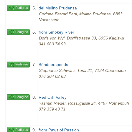
5.
del Mulino Prudenza
Pedigree
Corinne Ferrari Fani, Mulino Prudenza, 6883
Novazzano
6.
from Smokey River
Pedigree
Doris von Wyl, Dörflistrasse 33, 6056 Kägiswil
041 660 74 93
7.
Bündnerspeeds
Pedigree
Stephanie Schwarz, Tusa 21, 7134 Obersaxen
076 304 02 63
8.
Red Cliff Valley
Pedigree
Yasmin Rieder, Rössligässli 24, 4467 Rothenfluh
079 359 43 71
9.
from Paws of Passion
Pedigree