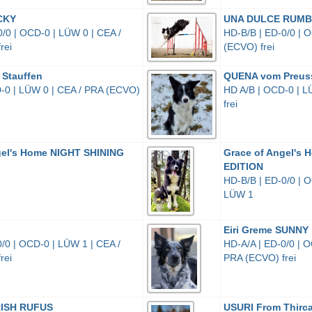
CKY
UNA DULCE RUMBA
/0 | OCD-0 | LÜW 0 | CEA /
HD-B/B | ED-0/0 | 
rei
(ECVO) frei
Stauffen
QUENA vom Preus
-0 | LÜW 0 | CEA / PRA (ECVO)
HD A/B | OCD-0 | L
frei
gel's Home NIGHT SHINING
Grace of Angel's
EDITION
HD-B/B | ED-0/0 | O
LÜW 1
Eiri Greme SUNNY
/0 | OCD-0 | LÜW 1 | CEA /
HD-A/A | ED-0/0 | O
rei
PRA (ECVO) frei
IRISH RUFUS
USURI From Thirc