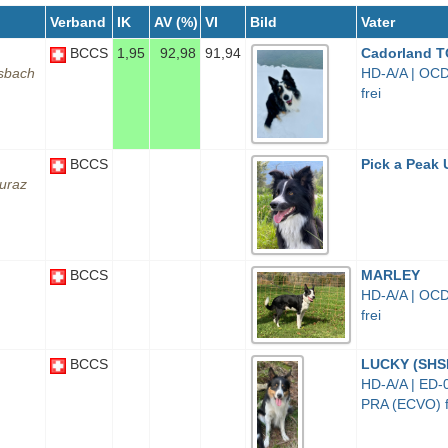
Verband
IK
AV (%)
VI
Bild
Vater
BCCS
1,95
92,98
91,94
Cadorland 
ssbach
HD-A/A | OCD
frei
BCCS
Pick a Pea
Muraz
BCCS
MARLEY
HD-A/A | OCD
frei
BCCS
LUCKY (SHS
HD-A/A | ED-0
PRA (ECVO) f