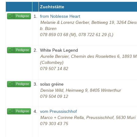
Zuchtstätte
1.
from Noblesse Heart
Pedigree
Melanie & Lorenz Gerber, Bettiweg 19, 3264 Die
b. Büren
078 859 03 68 (M), 078 722 61 29 (L)
2.
White Peak Legend
Pedigree
Aurelie Bersier, Chemin des Roselettes 6, 1893 
(Collombey)
079 507 14 82
3.
solas gréine
Pedigree
Denise Wild, Heimweg 9, 8405 Winterthur
079 504 09 12
4.
vom Preussischhof
Pedigree
Marco + Corinne Rella, Preussischhof, 5630 Muri
079 303 43 75