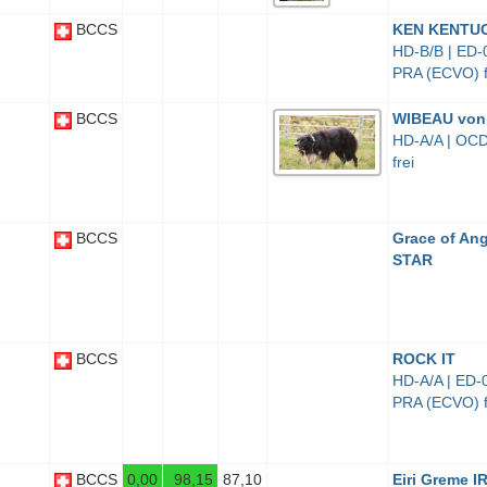
BCCS
KEN KENTU
HD-B/B | ED-0
PRA (ECVO) f
BCCS
WIBEAU von 
HD-A/A | OCD
frei
BCCS
Grace of An
STAR
BCCS
ROCK IT
HD-A/A | ED-0
PRA (ECVO) f
BCCS
0,00
98,15
87,10
Eiri Greme 