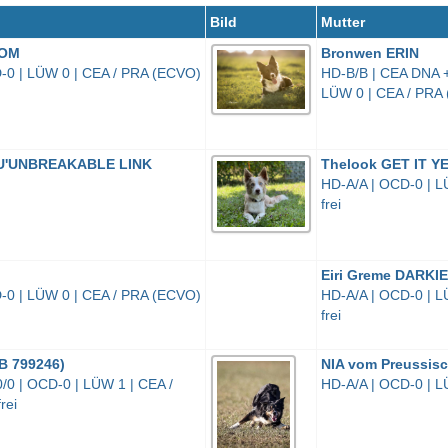
Bild
Mutter
TOM
Bronwen ERIN
-0 | LÜW 0 | CEA / PRA (ECVO)
HD-B/B | CEA DNA +/
LÜW 0 | CEA / PRA 
k U'UNBREAKABLE LINK
Thelook GET IT YE
HD-A/A | OCD-0 | L
frei
Eiri Greme DARKIE
-0 | LÜW 0 | CEA / PRA (ECVO)
HD-A/A | OCD-0 | L
frei
B 799246)
NIA vom Preussis
/0 | OCD-0 | LÜW 1 | CEA /
HD-A/A | OCD-0 | 
rei