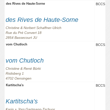
des Rives de Haute-Sorne
BCCS
des Rives de Haute-Sorne
Christine & Norbert Schaffner-Ulrich
Rue du Pré Convert 18
2854 Bassecourt JU
vom Chutloch
BCCS
vom Chutloch
Christine & René Bürki
Rislisberg 1
4702 Oensingen
Kartitscha's
BCCS
Kartitscha's
Karin + Jörg Gartmann-Tschuor