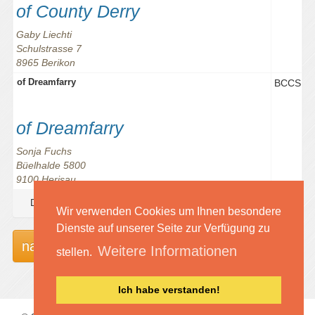
of County Derry
Gaby Liechti
Schulstrasse 7
8965 Berikon
of Dreamfarry
BCCS
of Dreamfarry
Sonja Fuchs
Büelhalde 5800
9100 Herisau
Datensätze 1 bis 43 von 43
Wir verwenden Cookies um Ihnen besondere
Dienste auf unserer Seite zur Verfügung zu
nach oben
Weitere Informationen
stellen.
Ich habe verstanden!