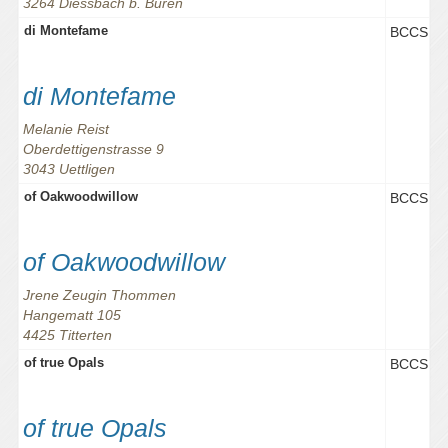
3264 Diessbach b. Büren
di Montefame
BCCS
di Montefame
Melanie Reist
Oberdettigenstrasse 9
3043 Uettligen
of Oakwoodwillow
BCCS
of Oakwoodwillow
Jrene Zeugin Thommen
Hangematt 105
4425 Titterten
of true Opals
BCCS
of true Opals