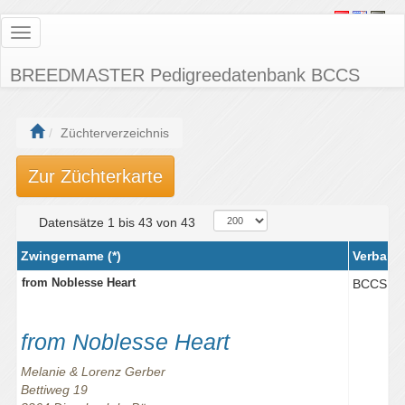
Toggle
navigation
BREEDMASTER Pedigreedatenbank BCCS
Züchterverzeichnis
Zur Züchterkarte
Datensätze 1 bis 43 von 43
Zwingername (*)
Verband
from Noblesse Heart
BCCS
from Noblesse Heart
Melanie & Lorenz Gerber
Bettiweg 19