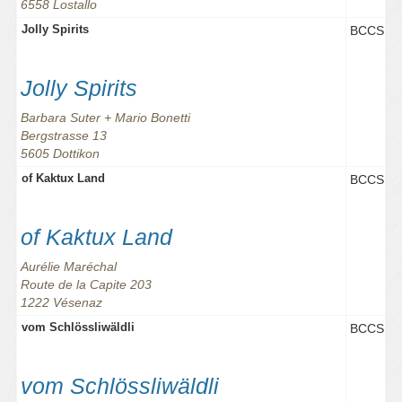
6558 Lostallo
Jolly Spirits
BCCS
Jolly Spirits
Barbara Suter + Mario Bonetti
Bergstrasse 13
5605 Dottikon
of Kaktux Land
BCCS
of Kaktux Land
Aurélie Maréchal
Route de la Capite 203
1222 Vésenaz
vom Schlössliwäldli
BCCS
vom Schlössliwäldli