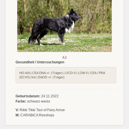
A2
Gesundheit / Untersuchungen
HD-A/A | CEA DNA +/- (Träger) | OCD-0 | LÜW 0 | CEA / PRA
(ECVO) frei | EAOD +/- (Träger)
Geburtsdatum:
24.11.2022
Farbe:
schwarz-weiss
V:
Rikki Tikki Tavi of Fairy Arrow
M:
CARABICA Reesheja