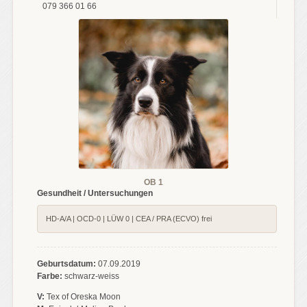
079 366 01 66
OB 1
Gesundheit / Untersuchungen
HD-A/A | OCD-0 | LÜW 0 | CEA / PRA (ECVO) frei
Geburtsdatum:
07.09.2019
Farbe:
schwarz-weiss
V:
Tex of Oreska Moon