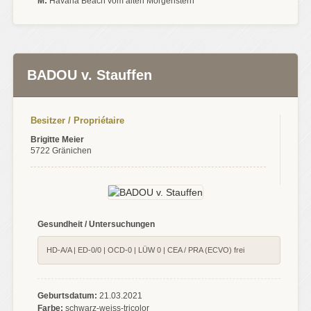
M:
Havana Beach vom alten Morgenstern
BADOU v. Stauffen
Besitzer / Propriétaire
Brigitte Meier
5722 Gränichen
Gesundheit / Untersuchungen
HD-A/A | ED-0/0 | OCD-0 | LÜW 0 | CEA / PRA (ECVO) frei
Geburtsdatum:
21.03.2021
Farbe:
schwarz-weiss-tricolor