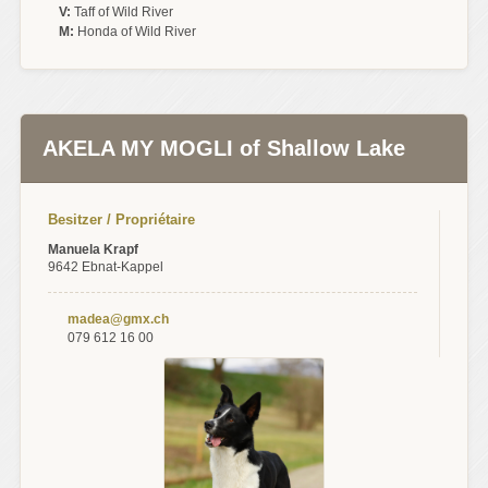
V:
Taff of Wild River
M:
Honda of Wild River
AKELA MY MOGLI of Shallow Lake
Besitzer / Propriétaire
Manuela Krapf
9642 Ebnat-Kappel
madea@gmx.ch
079 612 16 00