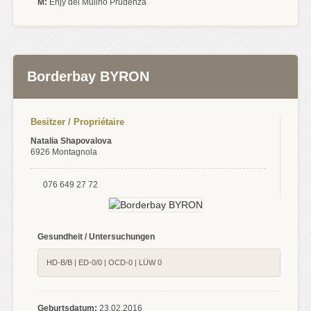
M:
Enjy del Mulino Prudenza
Borderbay BYRON
Besitzer / Propriétaire
Natalia Shapovalova
6926 Montagnola
076 649 27 72
Gesundheit / Untersuchungen
HD-B/B | ED-0/0 | OCD-0 | LÜW 0
Geburtsdatum:
23.02.2016