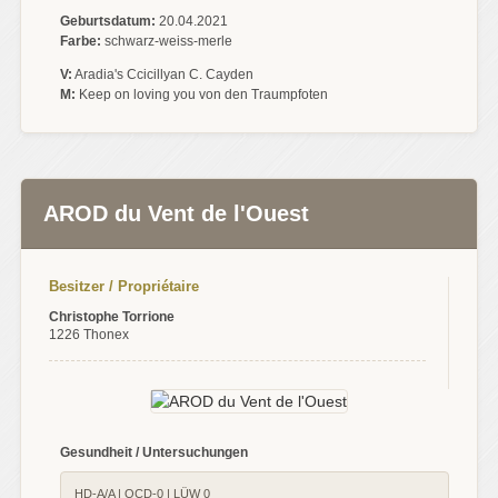
Geburtsdatum:
20.04.2021
Farbe:
schwarz-weiss-merle
V:
Aradia's Ccicillyan C. Cayden
M:
Keep on loving you von den Traumpfoten
AROD du Vent de l'Ouest
Besitzer / Propriétaire
Christophe Torrione
1226 Thonex
Gesundheit / Untersuchungen
HD-A/A | OCD-0 | LÜW 0