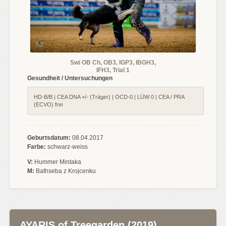
Swi OB Ch, OB3, IGP3, IBGH3,
IFH3, Trial 1
Gesundheit / Untersuchungen
HD-B/B | CEA DNA +/- (Träger) | OCD-0 | LÜW 0 | CEA / PRA
(ECVO) frei
Geburtsdatum:
08.04.2017
Farbe:
schwarz-weiss
V:
Hummer Mintaka
M:
Bathseba z Krojcenku
AYARIS of Treegarden (2019)