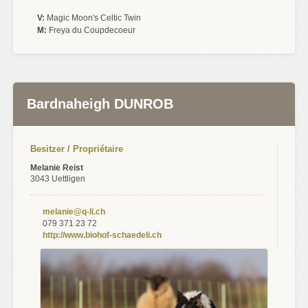
V:
Magic Moon's Celtic Twin
M:
Freya du Coupdecoeur
Bardnaheigh DUNROB
Besitzer / Propriétaire
Melanie Reist
3043 Uettligen
melanie@q-li.ch
079 371 23 72
http://www.biohof-schaedeli.ch