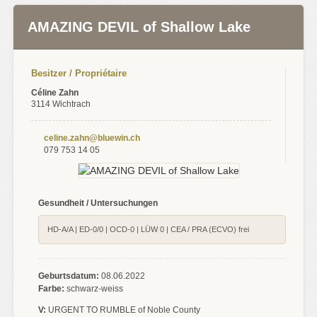
AMAZING DEVIL of Shallow Lake
Besitzer / Propriétaire
Céline Zahn
3114 Wichtrach
celine.zahn@bluewin.ch
079 753 14 05
Gesundheit / Untersuchungen
HD-A/A | ED-0/0 | OCD-0 | LÜW 0 | CEA / PRA (ECVO) frei
Geburtsdatum:
08.06.2022
Farbe:
schwarz-weiss
V:
URGENT TO RUMBLE of Noble County