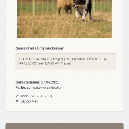
Gesundheit / Untersuchungen
HD B/D | CEA DNA +/- (Träger) | OCD-befallen | LÜW 0 | CEA /
PRA (ECVO) frei | EAOD +/- (Träger)
Geburtsdatum:
27.04.2021
Farbe:
schwarz-weiss-tricolor
V:
Rock (ISDS 343260)
M:
Sango Meg