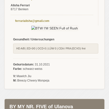
Alisha Ferrari
8717 Benken
ferrarialisha@gmail.com
Gesundheit / Untersuchungen
HD A/B | ED-0/0 | OCD-0 | LÜW 0 | CEA / PRA (ECVO) frei
Geburtsdatum:
31.10.2021
Farbe:
schwarz-weiss
V:
Mawlch Jiu
M:
Breezy Cheery Monpeja
BY MY NR. FIVE of Ulanova