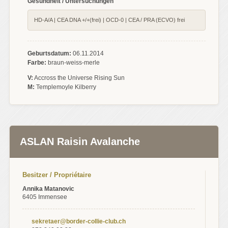
Gesundheit / Untersuchungen
HD-A/A | CEA DNA +/+(frei) | OCD-0 | CEA / PRA (ECVO) frei
Geburtsdatum:
06.11.2014
Farbe:
braun-weiss-merle
V:
Accross the Universe Rising Sun
M:
Templemoyle Kilberry
ASLAN Raisin Avalanche
Besitzer / Propriétaire
Annika Matanovic
6405 Immensee
sekretaer@border-collie-club.ch