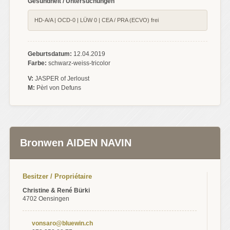
Gesundheit / Untersuchungen
HD-A/A | OCD-0 | LÜW 0 | CEA / PRA (ECVO) frei
Geburtsdatum:
12.04.2019
Farbe:
schwarz-weiss-tricolor
V:
JASPER of Jerloust
M:
Pèrl von Defuns
Bronwen AIDEN NAVIN
Besitzer / Propriétaire
Christine & René Bürki
4702 Oensingen
vonsaro@bluewin.ch