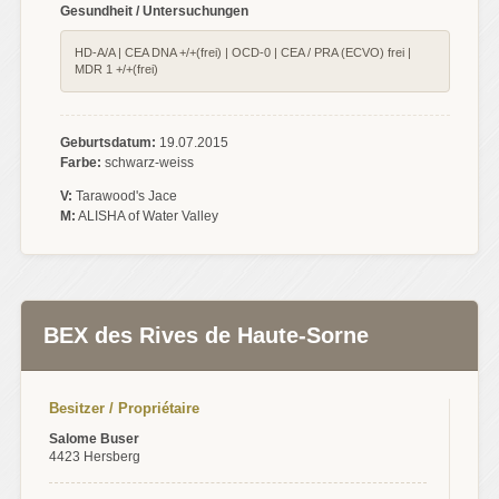
Gesundheit / Untersuchungen
HD-A/A | CEA DNA +/+(frei) | OCD-0 | CEA / PRA (ECVO) frei |
MDR 1 +/+(frei)
Geburtsdatum:
19.07.2015
Farbe:
schwarz-weiss
V:
Tarawood's Jace
M:
ALISHA of Water Valley
BEX des Rives de Haute-Sorne
Besitzer / Propriétaire
Salome Buser
4423 Hersberg