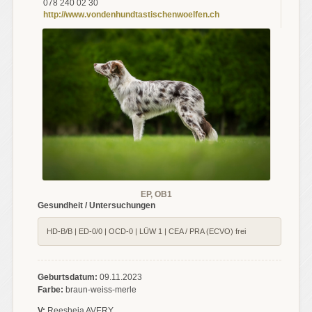
078 240 02 30
http://www.vondenhundtastischenwoelfen.ch
EP, OB1
Gesundheit / Untersuchungen
HD-B/B | ED-0/0 | OCD-0 | LÜW 1 | CEA / PRA (ECVO) frei
Geburtsdatum:
09.11.2023
Farbe:
braun-weiss-merle
V:
Reesheja AVERY