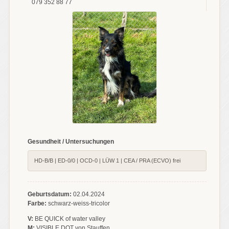
079 352 88 77
Gesundheit / Untersuchungen
HD-B/B | ED-0/0 | OCD-0 | LÜW 1 | CEA / PRA (ECVO) frei
Geburtsdatum:
02.04.2024
Farbe:
schwarz-weiss-tricolor
V:
BE QUICK of water valley
M:
VISIBLE DOT von Stauffen