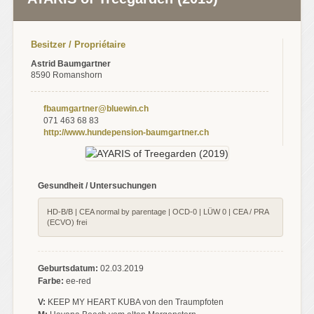
Besitzer / Propriétaire
Astrid Baumgartner
8590 Romanshorn
fbaumgartner@bluewin.ch
071 463 68 83
http://www.hundepension-baumgartner.ch
Gesundheit / Untersuchungen
HD-B/B | CEA normal by parentage | OCD-0 | LÜW 0 | CEA / PRA
(ECVO) frei
Geburtsdatum:
02.03.2019
Farbe:
ee-red
V:
KEEP MY HEART KUBA von den Traumpfoten