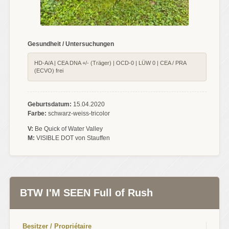
Gesundheit / Untersuchungen
HD-A/A | CEA DNA +/- (Träger) | OCD-0 | LÜW 0 | CEA / PRA
(ECVO) frei
Geburtsdatum:
15.04.2020
Farbe:
schwarz-weiss-tricolor
V:
Be Quick of Water Valley
M:
VISIBLE DOT von Stauffen
BTW I'M SEEN Full of Rush
Besitzer / Propriétaire