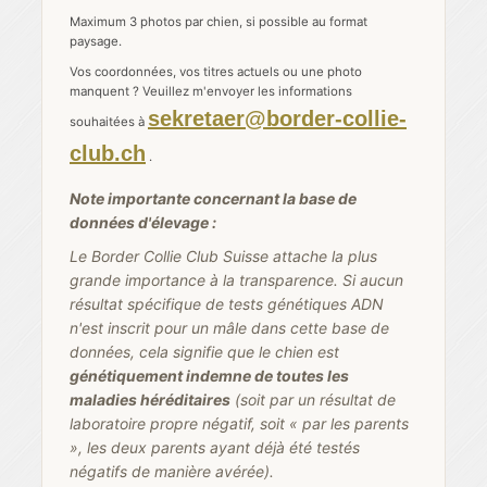
Maximum 3 photos par chien, si possible au format
paysage.
Vos coordonnées, vos titres actuels ou une photo
manquent ? Veuillez m'envoyer les informations
sekretaer@border-collie-
souhaitées à
club.ch
.
Note importante concernant la base de
données d'élevage :
Le Border Collie Club Suisse attache la plus
grande importance à la transparence. Si aucun
résultat spécifique de tests génétiques ADN
n'est inscrit pour un mâle dans cette base de
données, cela signifie que le chien est
génétiquement indemne de toutes les
maladies héréditaires
(soit par un résultat de
laboratoire propre négatif, soit « par les parents
», les deux parents ayant déjà été testés
négatifs de manière avérée).