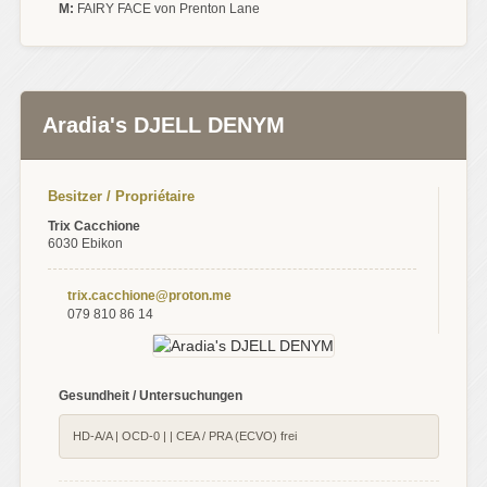
M:
FAIRY FACE von Prenton Lane
Aradia's DJELL DENYM
Besitzer / Propriétaire
Trix Cacchione
6030 Ebikon
trix.cacchione@proton.me
079 810 86 14
Gesundheit / Untersuchungen
HD-A/A | OCD-0 | | CEA / PRA (ECVO) frei