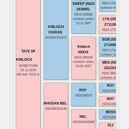
ISDS 274138
SWEEP (ISDS
schwarz-weiss
293085)
ISDS 293085
schwarz-weiss
LYN (ISDS
13.11.2007
271128)
KINLOCH
ISDS 271128
CIARAN
ISDS00/342037
BOB (ISDS
271888)
Kinloch
ISDS 271888
TAYE OF
SIOUX
schwarz-weiss
ISDS 289108
KINLOCH
schwarz-weiss
MEG (ISDS
SHSB773399
24.02.2007
282283)
02.11.2018
ISDS 282283
HD-A/A
OCD-0
schwarz-weiss
ROY
ROY
ISDS240351
ISDS268237
MAY
RHOSAN BEL
ISDS244966
ISDS00/321146
MOSS
NEL
ISDS290501
ISDS00/302908
FLY