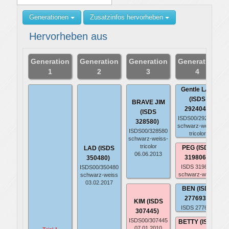
Generationen
Zusatzinfos hervorheben
Hervorheben aus
Generation
Generation
Generation
Generation
1
2
3
4
Gentle LAD
(ISDS
BRAVE JIM
292404)
(ISDS
ISDS00/292404
328580)
schwarz-weiss-
ISDS00/328580
tricolor
schwarz-weiss-
tricolor
PEG (ISDS
LAD (ISDS
06.06.2013
319806)
350480)
ISDS 319806
ISDS00/350480
schwarz-weiss
schwarz-weiss
03.02.2017
BEN (ISDS
277693)
KIM (ISDS
ISDS 277693
307445)
ISDS00/307445
BETTY (ISDS
07.01.2010