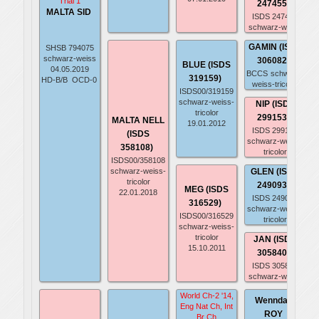
Trial 1
247455)
MALTA SID
ISDS 247455
schwarz-weiss
GAMIN (ISDS
SHSB 794075
schwarz-weiss
306082)
BLUE (ISDS
04.05.2019
BCCS
schwarz-
319159)
HD-B/B
OCD-0
weiss-tricolor
ISDS00/319159
schwarz-weiss-
NIP (ISDS
tricolor
299153)
MALTA NELL
19.01.2012
ISDS 299153
(ISDS
schwarz-weiss-
358108)
tricolor
ISDS00/358108
schwarz-weiss-
GLEN (ISDS
tricolor
249093)
MEG (ISDS
22.01.2018
ISDS 249093
316529)
schwarz-weiss-
ISDS00/316529
tricolor
schwarz-weiss-
tricolor
JAN (ISDS
15.10.2011
305840)
ISDS 305840
schwarz-weiss
World Ch-2 '14,
Wenndale
Eng Nat Ch, Int
ROY
Br Ch