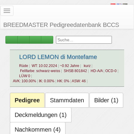
Toggle
navigation
BREEDMASTER Pedigreedatenbank BCCS
LORD LEMON di Montefame
Rüde
WT: 10.02.2024
~0.92 Jahre
kurz
Fellfarbe: schwarz-weiss
SHSB 801842
HD-A/A
OCD-0
LÜW 0
AVK: 100.00%
IK: 0.00%
HK: 0%
ASW: 46
Pedigree
Stammdaten
Bilder (1)
Deckmeldungen (1)
Nachkommen (4)