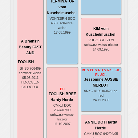
TERMINATOR
133
vom
ISDS
schwa
Kuschelmuschel
VDH/ZBRH BOC
DAND
4667
schwarz-
Hame
weiss
KIM vom
17.05.1999
VDH/Z
Kuschelmuschel
818
s
VDH/ZBRH 2179
A Brains'n
weiss-
schwarz-weiss-tricolor
Beauty FAST
14.09.1995
FATI
AND
Fohl
FOOLISH
schwa
SHSB 706409
Int. & PL & RU & RKF Ch.,
TRU
schwarz-weiss
PL JCh.
RO
05.03.2011
Jessomine AUSSIE
TA
HD-A/A
ED-
MERLOT
0/0
OCD-0
ANKC21
BH
ANKC 4100103620
ee-
FOOLISH BREE
red
KEN
Hardy Horde
24.11.2003
SH
CMKU BOC
ANKC61
2324/07/09
schwarz-weiss-
tricolor
IDRUS 
ANNIE DOT Hardy
11.10.2007
A
Horde
CMKU/B
CMKU BOC 942/04/05
schwa