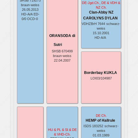
SHSB 719273
DE-Jgd.Ch., DE & VDH &
braun-weiss
HIL
NZ Ch.
26.05.2013
TRE
Clan-Abby NZ
HD-A/A
ED-
NZKC 0
CAROLYNS DYLAN
0/0
OCD-0
schwa
VDHZBrH 7644
schwarz-
weiss
HAZIE
15.10.2001
ORANSODA di
Clan
HD-A/A
NZKC 0
Sutri
schwa
SHSB 670499
Nah
braun-weiss
PI
22.04.2007
LOI 9
schwa
Borderbay KUKLA
LOI03/104987
Gle
RO
SCA
LOI 0
schwa
SPOT
161
DE Ch.
HEMP of Hallrule
ISDS
schwa
ISDS 183252
schwarz-
HU & PL & SI & DE
weiss
JOY
& VHD-Ch.
01.03.1989