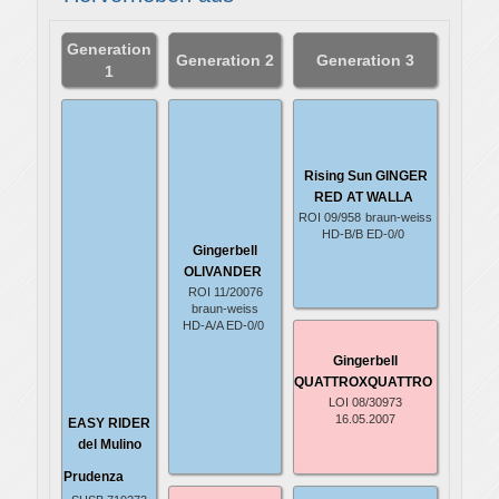
Generation
Gene
Generation 2
Generation 3
1
Risi
HAN
L
ISDS
Rising Sun GINGER
brau
RED AT WALLA
ROI 09/958
braun-weiss
Risi
HD-B/B ED-0/0
SHE'
Gingerbell
S
OLIVANDER
ISDS
ROI 11/20076
brau
braun-weiss
HD-A/A ED-0/0
Maj
OUTL
Gingerbell
schwa
QUATTROXQUATTRO
LOI 08/30973
Mo
16.05.2007
EASY RIDER
SOME
del Mulino
SPE
schwa
Prudenza
Cla