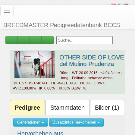
Toggle
navigation
BREEDMASTER Pedigreedatenbank BCCS
OTHER SIDE OF LOVE
del Mulino Prudenza
Rüde
WT: 20.09.2016
~4.04 Jahre
lang
Fellfarbe: schwarz-weiss
BCCS SHSB746141
HD-A/A
ED-0/0
OCD-0
LÜW 0
AVK: 100.00%
IK: 0.00%
HK: 0%
ASW: 70
Pedigree
Stammdaten
Bilder (1)
Generationen
Zusatzinfos hervorheben
Hervorheben aus