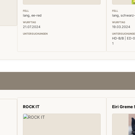
FELL
FELL
lang, ee-red
lang, schwarz
WURFTAG
WURFTAG
21.07.2024
19.03.2024
UNTERSUCHUNGEN
UNTERSUCHUNGE
HD-B/B | ED-0/
1
ROCK IT
Eiri Greme